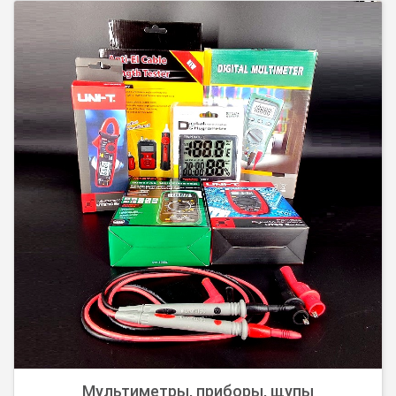
Неодимовые магниты (диск, призма, с отверстиями, с
клеем, поисковые магниты) выполнены из сплава
Неодим-Железо-Бор (NdFeB) N38 , N42, N50, N52. На
магнитах выполнено ...
Мультиметры, приборы, щупы