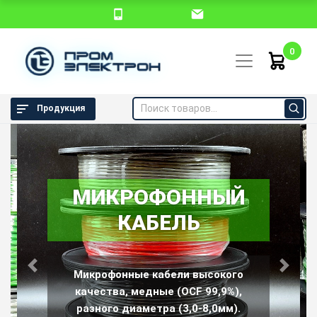
0
Продукция
МИКРОФОННЫЙ
КАБЕЛЬ
Аккумуляторы, батарейки, блоки питания и адаптеры,
зарядные устройства, корпуса и держатели элементов
Previous
Next
Микрофонные кабели высокого
питания
качества, медные (OCF 99,9%),
разного диаметра (3,0-8,0мм).