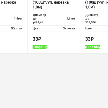
 нарезка
(100шт/уп, нарезка
(100шт/уп, 
1,0м)
1,0м)
Диаметр
Диаметр
1,6мм
до
1,6мм
до
усадки
усадки
Желтая
Цвет
Зеленая
Цвет
33
₽
33
₽
В корзину
В корзину