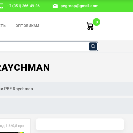
+7 (351) 266-49-86
pegroop@gmail.com
0
КТЫ
ОПТОВИКАМ
RAYCHMAN
и PBF Raychman
од 1,6/0,8 прозрачная