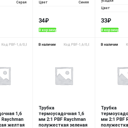
усадки
Серая
Цвет
Синяя
Цвет
34
₽
33
₽
В корзину
В корзину
Код PBF-1,6/0,8 желтая
В наличии
Код PBF-1,6/0,8 зеленая
В наличии
К
Трубка
Трубка
очная 1,6
термоусадочная 1,6
термоусадо
F Raychman
мм 2:1 PBF Raychman
мм 2:1 PBF
кая желтая
полужесткая зеленая
полужестка