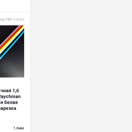
од PBF-1,6/0,8 белая
чная 1,6
 Raychman
я белая
нарезка
1,6мм