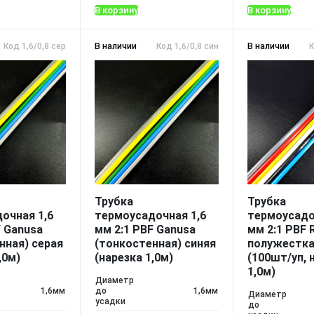
В корзину
В корзину
Код 1,6/0,8 серая
В наличии
Код 1,6/0,8 синяя
В наличии
К
Трубка
Трубка
очная 1,6
термоусадочная 1,6
термоусадо
F Ganusa
мм 2:1 PBF Ganusa
мм 2:1 PBF
нная) серая
(тонкостенная) синяя
полужестка
,0м)
(нарезка 1,0м)
(100шт/уп, 
1,0м)
Диаметр
1,6мм
до
1,6мм
Диаметр
усадки
до