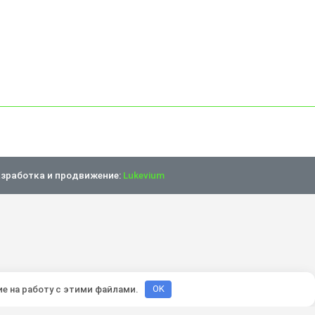
зработка и продвижение:
Lukevium
ие на работу с этими файлами.
OK