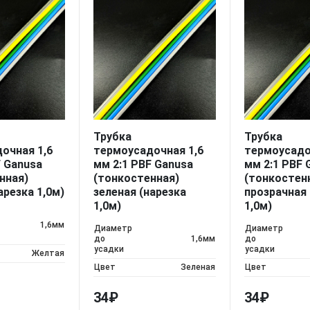
Трубка
Трубка
очная 1,6
термоусадочная 1,6
термоусадо
F Ganusa
мм 2:1 PBF Ganusa
мм 2:1 PBF 
нная)
(тонкостенная)
(тонкостен
арезка 1,0м)
зеленая (нарезка
прозрачная 
1,0м)
1,0м)
1,6мм
Диаметр
Диаметр
до
1,6мм
до
усадки
усадки
Желтая
Цвет
Зеленая
Цвет
34
₽
34
₽