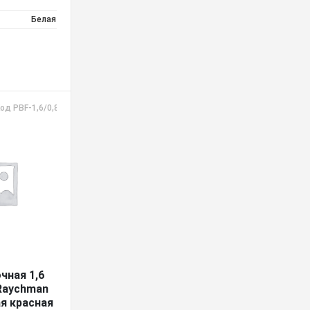
Белая
од PBF-1,6/0,8 красная
чная 1,6
 Raychman
я красная