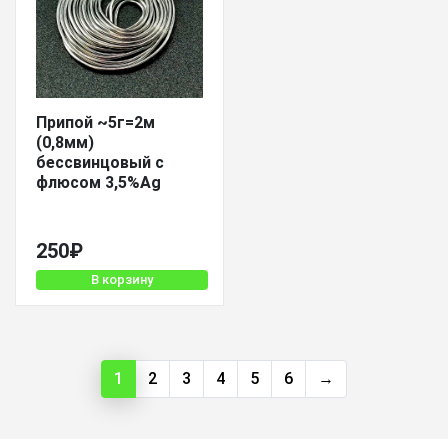
Припой ~5г=2м
(0,8мм)
бессвинцовый с
флюсом 3,5%Ag
250
₽
В корзину
1
2
3
4
5
6
→