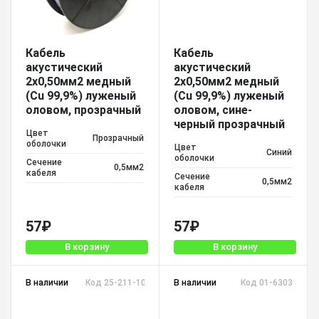
Кабель
Кабель
акустический
акустический
2х0,50мм2 медный
2х0,50мм2 медный
(Cu 99,9%) луженый
(Cu 99,9%) луженый
оловом, прозрачный
оловом, сине-
черный прозрачный
Цвет
Прозрачный
оболочки
Цвет
Синий
оболочки
Сечение
0,5мм2
кабеля
Сечение
0,5мм2
кабеля
57
₽
57
₽
В корзину
В корзину
В наличии
Код 25-211-100 SCC-17 BC
В наличии
Код 01-6303