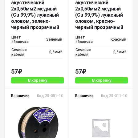
акустический
акустический
2х0,50мм2 медный
2х0,50мм2 медный
(Cu 99,9%) луженый
(Cu 99,9%) луженый
оловом, зелено-
оловом, красно-
черный прозрачный
черный прозрачный
Цвет
Цвет
Зеленый
Красный
оболочки
оболочки
Сечение
Сечение
0,5мм2
0,5мм2
кабеля
кабеля
57
₽
57
₽
В корзину
В корзину
В наличии
Код 25-351-100 SCT-19 TC
В наличии
Код 25-311-100 SCT