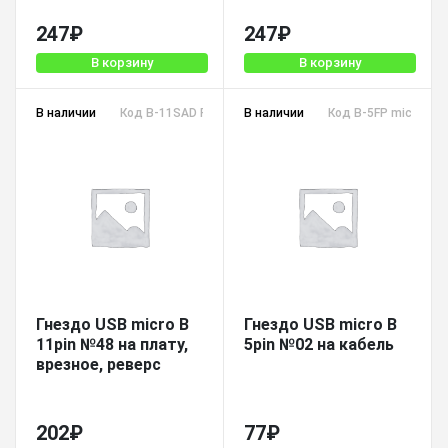
247
₽
247
₽
В корзину
В корзину
В наличии
Код B-11SAD REV micro
В наличии
Код B-5FP micro
Гнездо USB micro B
Гнездо USB micro B
11pin №48 на плату,
5pin №02 на кабель
врезное, реверс
202
₽
77
₽