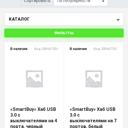
Сортировать
КАТАЛОГ
ФИЛЬТРЫ
В наличии
Код SBHA7304B
В наличии
Код SBHA7307W
«SmartBuy» Хаб USB
«SmartBuy» Хаб USB
3.0 с
3.0 с
выключателями на 4
выключателями на 7
порта, черный
портов, белый