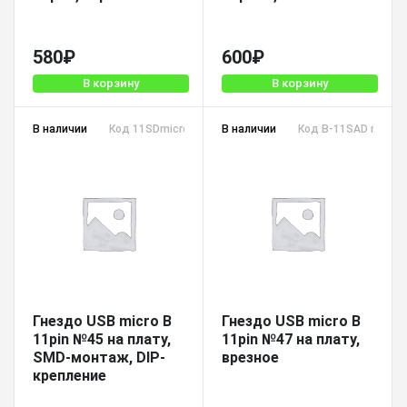
580
₽
600
₽
В корзину
В корзину
В наличии
Код 11SDmicro-1
В наличии
Код B-11SAD micro
Гнездо USB micro B
Гнездо USB micro B
11pin №45 на плату,
11pin №47 на плату,
SMD-монтаж, DIP-
врезное
крепление