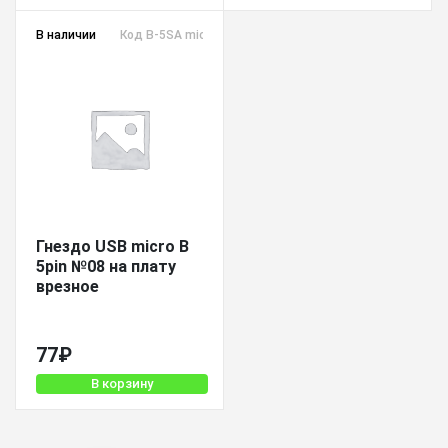
В наличии
Код B-5SA micro
Гнездо USB micro B
5pin №08 на плату
врезное
77
₽
В корзину