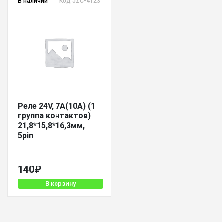
В наличии
Код JZC-4123-24VDC
Реле 24V, 7A(10A) (1
группа контактов)
21,8*15,8*16,3мм,
5pin
140
₽
В корзину