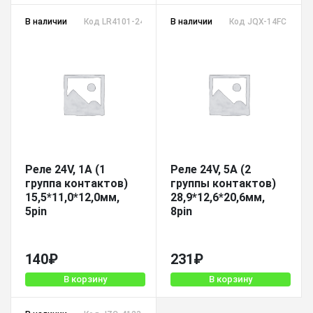
В наличии
Код LR4101-24VDC-1C
В наличии
Код JQX-14FC-24VD
Реле 24V, 1A (1
Реле 24V, 5A (2
группа контактов)
группы контактов)
15,5*11,0*12,0мм,
28,9*12,6*20,6мм,
5pin
8pin
140
₽
231
₽
В корзину
В корзину