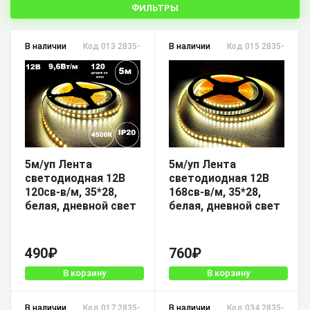
ФИЛЬТРЫ
В наличии
Код 013 2835-120-DW-12V-IP20
В наличии
Код 015 2835-168-D
5м/уп Лента
5м/уп Лента
светодиодная 12В
светодиодная 12В
120св-в/м, 35*28,
168св-в/м, 35*28,
белая, дневной свет
белая, дневной свет
490
₽
760
₽
В корзину
В корзину
В наличии
Код 017 2835-240-DW-12V-IP33
В наличии
Код 034 2835-240-D