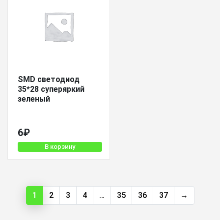
SMD светодиод
35*28 суперяркий
зеленый
6
₽
В корзину
1
2
3
4
…
35
36
37
→