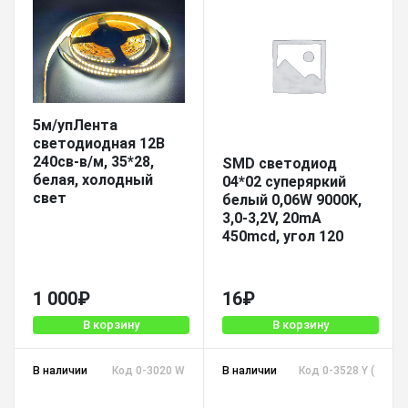
5м/упЛента
светодиодная 12В
240св-в/м, 35*28,
SMD светодиод
белая, холодный
04*02 суперяркий
свет
белый 0,06W 9000K,
3,0-3,2V, 20mA
450mcd, угол 120
1 000
₽
16
₽
В корзину
В корзину
В наличии
Код 0-3020 W
В наличии
Код 0-3528 Y (Taiwa