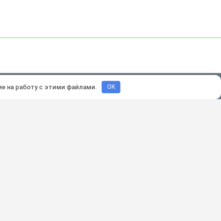
зработка и продвижение:
Lukevium
ие на работу с этими файлами.
OK