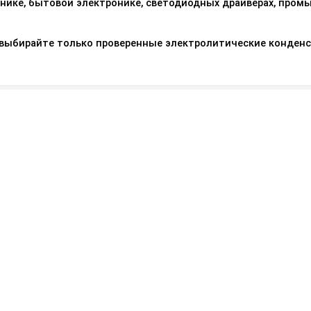
хнике, бытовой электронике, светодиодных драйверах, пром
 выбирайте только проверенные электролитические конден