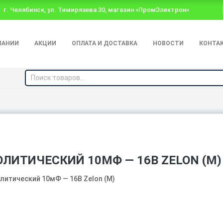
г. Челябинск, ул. Тимирязева 30, магазин «ПромЭлектрон»
ПАНИИ
АКЦИИ
ОПЛАТА И ДОСТАВКА
НОВОСТИ
КОНТА
ЛИТИЧЕСКИЙ 10МФ — 16В ZELON (M)
итический 10мФ — 16В Zelon (M)