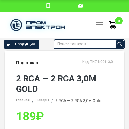
0
Продукция
Код TN7-N001-3,0
Под заказ
2 RCA — 2 RCA 3,0М
GOLD
Главная
Товары
2 RCA — 2 RCA 3,0м Gold
189
₽