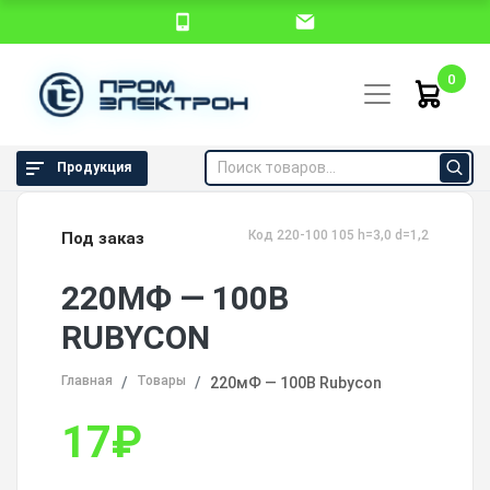
0
Продукция
Код 220-100 105 h=3,0 d=1,2
Под заказ
220МФ — 100В
RUBYCON
Главная
Товары
220мФ — 100В Rubycon
17
₽