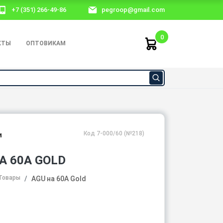
+7 (351) 266-49-86
pegroop@gmail.com
0
КТЫ
ОПТОВИКАМ
Код 7-000/60 (№218)
и
А 60А GOLD
Товары
AGU на 60А Gold
₽