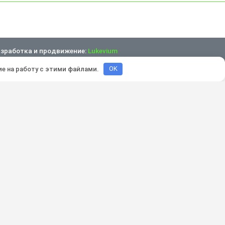
зработка и продвижение:
Lukevium
ие на работу с этими файлами.
OK