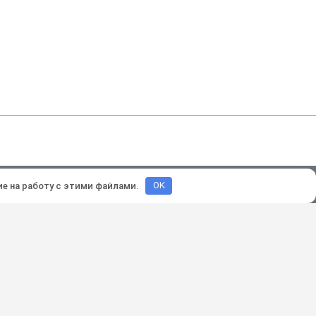
зработка и продвижение:
Lukevium
ие на работу с этими файлами.
OK