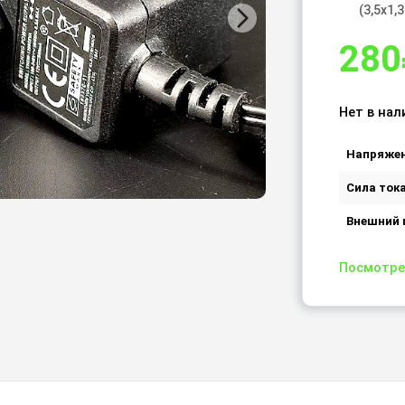
(3,5х1,
280
Нет в нал
Напряже
Сила ток
Внешний 
Посмотре