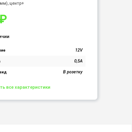
3мм), центр+
₽
ичии
12V
ние
0,5A
а
В розетку
вид
ть все характеристики