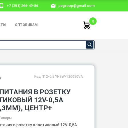
+7 (351) 266-49-86
pegroop@gmail.com
0
КТЫ
ОПТОВИКАМ
Код П12-0,5 YHSW-120050VA
з
ПИТАНИЯ В РОЗЕТКУ
ТИКОВЫЙ 12V-0,5A
1,3ММ), ЦЕНТР+
Товары
итания в розетку пластиковый 12V-0,5A