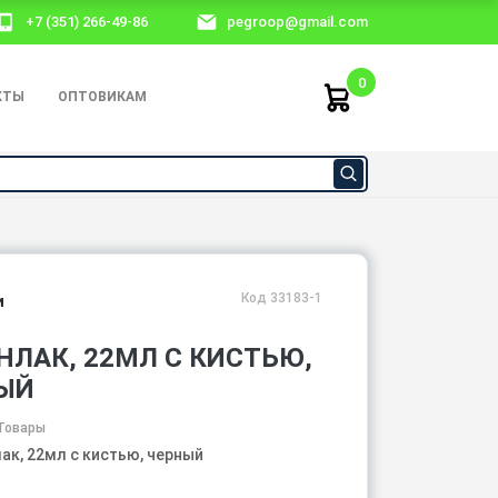
+7 (351) 266-49-86
pegroop@gmail.com
0
КТЫ
ОПТОВИКАМ
Код 33183-1
и
НЛАК, 22МЛ С КИСТЬЮ,
ЫЙ
Товары
ак, 22мл с кистью, черный