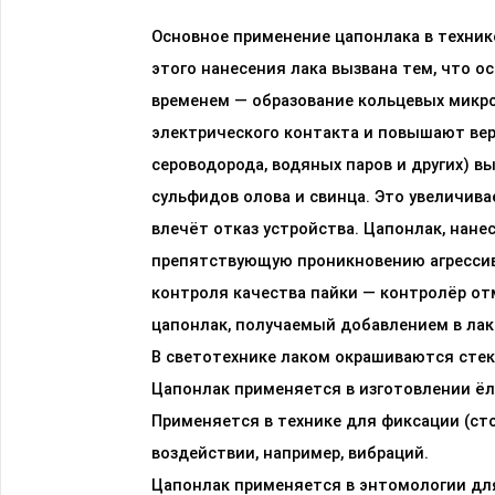
Основное применение цапонлака в техни
этого нанесения лака вызвана тем, что 
временем — образование кольцевых микр
электрического контакта и повышают вер
сероводорода, водяных паров и других) 
сульфидов олова и свинца. Это увеличив
влечёт отказ устройства. Цапонлак, нане
препятствующую проникновению агрессивны
контроля качества пайки — контролёр от
цапонлак, получаемый добавлением в лак
В светотехнике лаком окрашиваются стек
Цапонлак применяется в изготовлении ёл
Применяется в технике для фиксации (ст
воздействии, например, вибраций.
Цапонлак применяется в энтомологии для