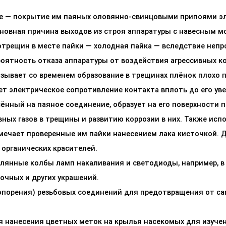
ке — покрытие им паяных оловянно-свинцовыми припоями эл
основная причина выходов из строя аппаратуры с навесным 
отрещин в месте пайки — холодная пайка — вследствие неп
оятность отказа аппаратуры от воздействия агрессивных ко
вызывает со временем образование в трещинах плёнок плохо
ает электрическое сопротивление контакта вплоть до его у
сённый на паяное соединение, образует на его поверхности 
х газов в трещины и развитию коррозии в них. Также испол
мечает проверенные им пайки нанесением лака кисточкой. 
 органических красителей.
лянные колбы ламп накаливания и светодиоды, например, в
очных и других украшений.
опорения) резьбовых соединений для предотвращения от с
 нанесения цветных меток на крылья насекомых для изучен