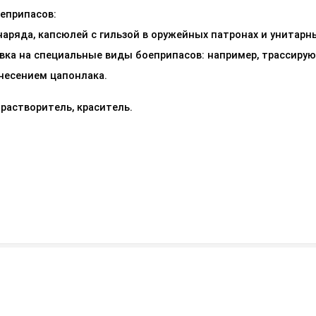
еприпасов:
аряда, капсюлей с гильзой в оружейных патронах и унитарн
вка на специальные виды боеприпасов: например, трассиру
несением цапонлака.
растворитель, краситель.