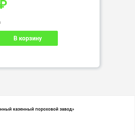
₽
и
В корзину
енный казенный пороховой завод»