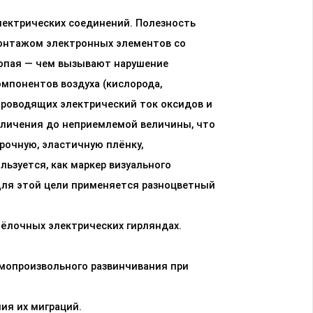
ектрических соединений. Полезность
монтажом электронных элементов со
ропая — чем вызывают нарушение
мпонентов воздуха (кислорода,
 проводящих электрический ток оксидов и
величения до неприемлемой величины, что
прочную, эластичную плёнку,
ьзуется, как маркер визуального
Для этой цели применяется разноцветный
 ёлочных электрических гирляндах.
амопроизвольного развинчивания при
ия их миграций.