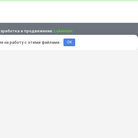
зработка и продвижение:
Lukevium
ие на работу с этими файлами.
OK