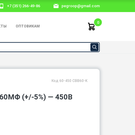
+7 (351) 266-49-86
pegroop@gmail.com
0
КТЫ
ОПТОВИКАМ
Код 60-450 CBB60-K
МФ (+/-5%) — 450В