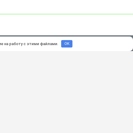
зработка и продвижение:
Lukevium
ие на работу с этими файлами.
OK