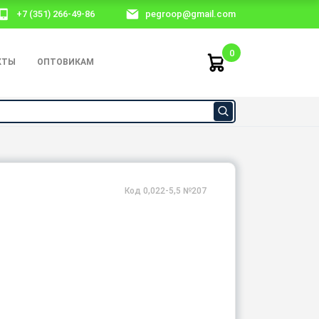
+7 (351) 266-49-86
pegroop@gmail.com
0
КТЫ
ОПТОВИКАМ
Код 0,022-5,5 №207