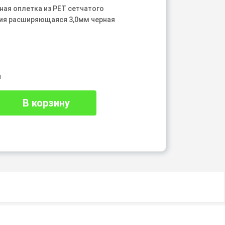
ная оплетка из PET сетчатого
ия расширяющаяся 3,0мм черная
₽
и
В корзину