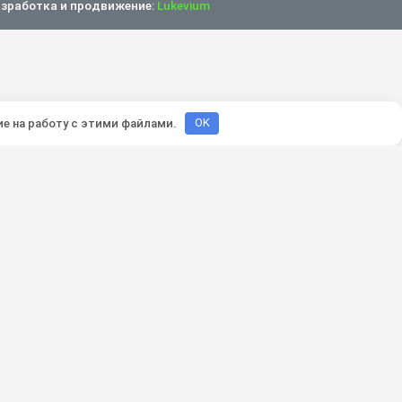
зработка и продвижение:
Lukevium
ие на работу с этими файлами.
OK