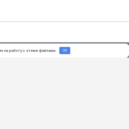
зработка и продвижение:
Lukevium
ие на работу с этими файлами.
OK