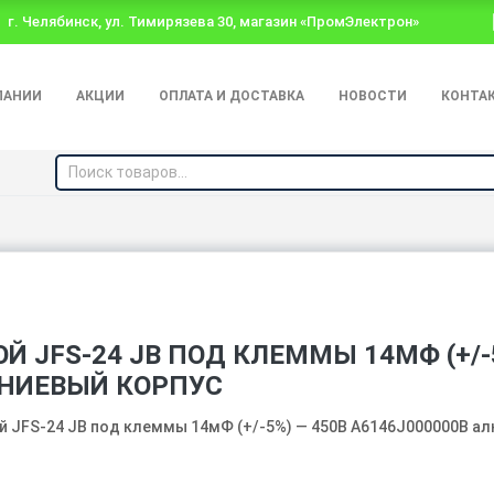
г. Челябинск, ул. Тимирязева 30, магазин «ПромЭлектрон»
ПАНИИ
АКЦИИ
ОПЛАТА И ДОСТАВКА
НОВОСТИ
КОНТА
 JFS-24 JB ПОД КЛЕММЫ 14МФ (+/-5
ИНИЕВЫЙ КОРПУС
й JFS-24 JB под клеммы 14мФ (+/-5%) — 450В A6146J000000B а