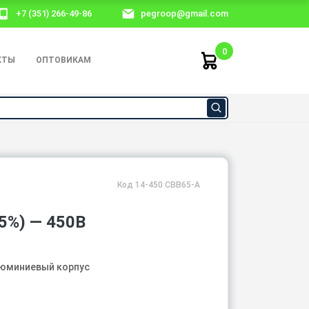
+7 (351) 266-49-86
pegroop@gmail.com
0
КТЫ
ОПТОВИКАМ
Код 14-450 CBB65-A
%) — 450В
люминиевый корпус