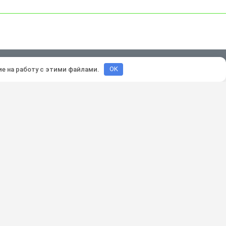
зработка и продвижение:
Lukevium
ие на работу с этими файлами.
OK