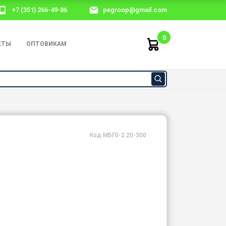
+7 (351) 266-49-86
pegroop@gmail.com
0
КТЫ
ОПТОВИКАМ
Код МБГ0-2 20-300