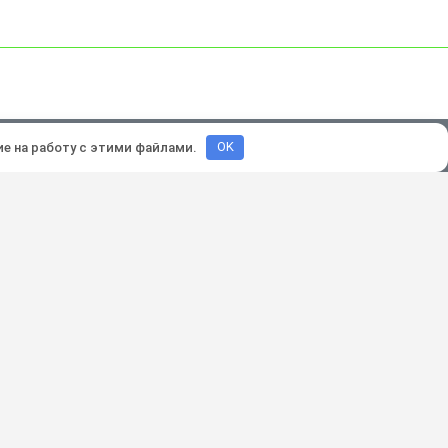
зработка и продвижение:
Lukevium
ие на работу с этими файлами.
OK