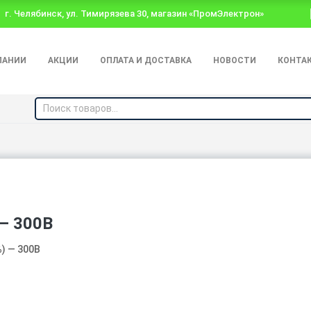
г. Челябинск, ул. Тимирязева 30, магазин «ПромЭлектрон»
ПАНИИ
АКЦИИ
ОПЛАТА И ДОСТАВКА
НОВОСТИ
КОНТА
— 300В
) — 300В