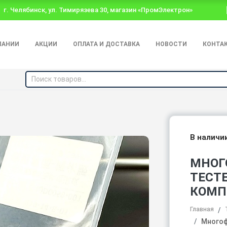
г. Челябинск, ул. Тимирязева 30, магазин «ПромЭлектрон»
ПАНИИ
АКЦИИ
ОПЛАТА И ДОСТАВКА
НОВОСТИ
КОНТА
В наличи
МНОГ
ТЕСТЕ
КОМП
Главная
Многоф