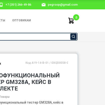
+7 (351) 266-49-86
pegroop@gmail.com
0
КТЫ
ОПТОВИКАМ
Код A19-14-B-01 / GXQD0058-001
и
ОФУНКЦИОНАЛЬНЫЙ
Р GM328A, КЕЙС В
ЛЕКТЕ
Товары
ункциональный тестер GM328A, кейс в