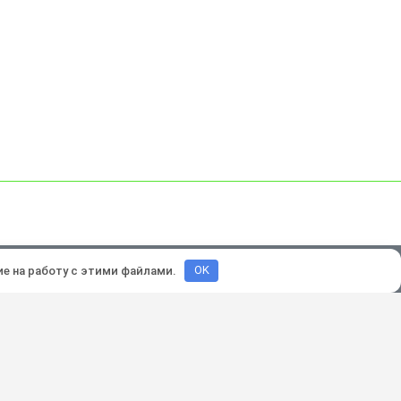
зработка и продвижение:
Lukevium
ие на работу с этими файлами.
OK