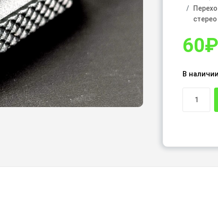
Перехо
стерео
60
В наличи