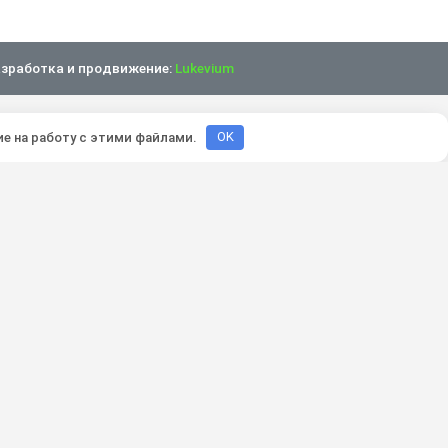
зработка и продвижение:
Lukevium
ие на работу с этими файлами.
OK