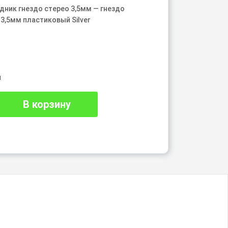
дник гнездо стерео 3,5мм — гнездо
 3,5мм пластиковый Silver
₽
и
В корзину