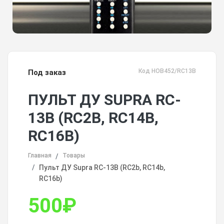
Код HOB452/RC13B
Под заказ
ПУЛЬТ ДУ SUPRA RC-
13B (RC2B, RC14B,
RC16B)
Главная
Товары
Пульт ДУ Supra RC-13B (RC2b, RC14b,
RC16b)
500
₽