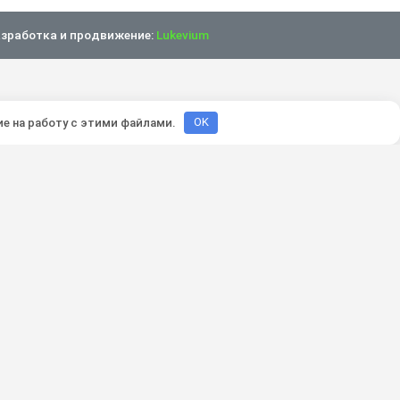
зработка и продвижение:
Lukevium
ие на работу с этими файлами.
OK