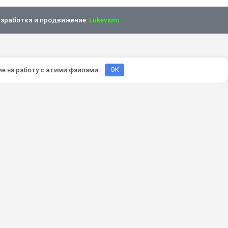
зработка и продвижение:
Lukevium
ие на работу с этими файлами.
OK