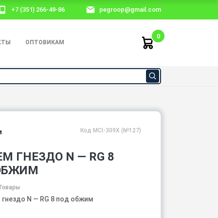
+7 (351) 266-49-86
pegroop@gmail.com
0
КТЫ
ОПТОВИКАМ
Код MCI-309X (№127)
и
М ГНЕЗДО N — RG 8
ОБЖИМ
Товары
 гнездо N — RG 8 под обжим