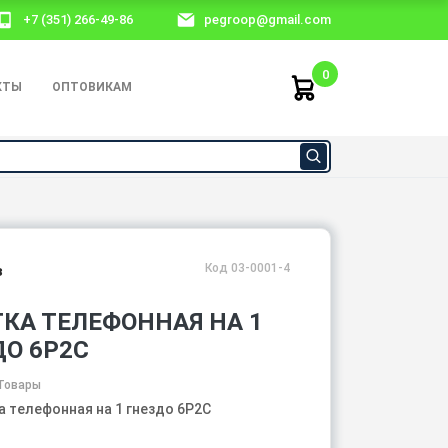
+7 (351) 266-49-86
pegroop@gmail.com
0
КТЫ
ОПТОВИКАМ
Код 03-0001-4
з
ТКА ТЕЛЕФОННАЯ НА 1
ДО 6P2C
Товары
а телефонная на 1 гнездо 6P2C