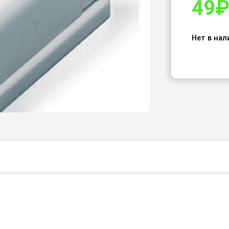
49
Нет в нал