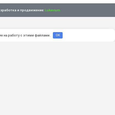
зработка и продвижение:
Lukevium
ие на работу с этими файлами.
OK