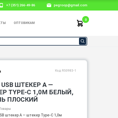
+7 (351) 266-49-86
pegroop@gmail.com
0
КТЫ
ОПТОВИКАМ
Код R50983-1
и
USB ШТЕКЕР А —
Р TYPE-C 1,0М БЕЛЫЙ,
ЛЬ ПЛОСКИЙ
Товары
SB штекер А — штекер Type-C 1,0м