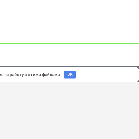
зработка и продвижение:
Lukevium
ие на работу с этими файлами.
OK