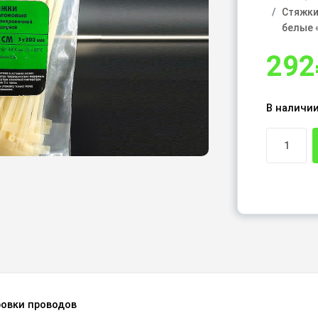
Стяжки
белые 
292
В наличи
ровки проводов