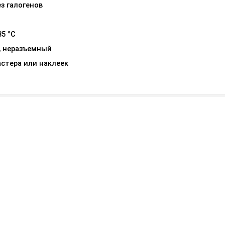
з галогенов
85 °С
, неразъемный
стера или наклеек