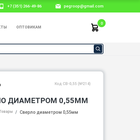
+7 (351) 266-49-86
pegroop@gmail.com
0
КТЫ
ОПТОВИКАМ
Код СВ-0,55 (№214)
з
ЛО ДИАМЕТРОМ 0,55ММ
Товары
Сверло диаметром 0,55мм
₽