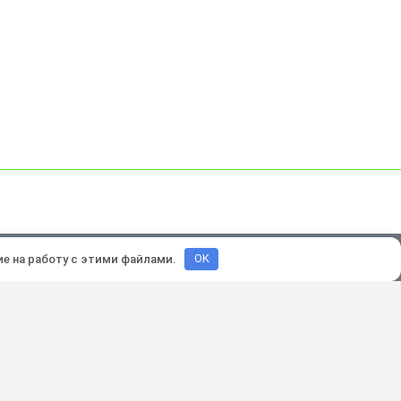
зработка и продвижение:
Lukevium
ие на работу с этими файлами.
OK