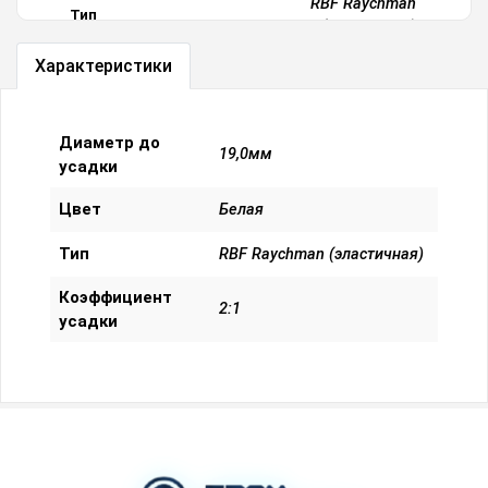
RBF Raychman
Тип
(эластичная)
Характеристики
Коэффициент
2:1
усадки
Посмотреть все характеристики
Диаметр до
19,0мм
усадки
Цвет
Белая
Тип
RBF Raychman (эластичная)
Коэффициент
2:1
усадки