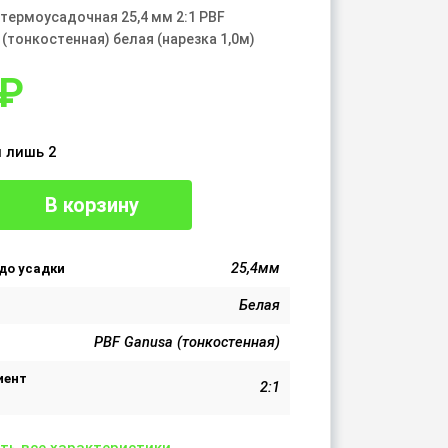
 термоусадочная 25,4 мм 2:1 PBF
(тонкостенная) белая (нарезка 1,0м)
₽
 лишь 2
В корзину
25,4мм
до усадки
Белая
PBF Ganusa (тонкостенная)
иент
2:1