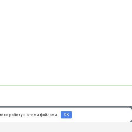
зработка и продвижение:
Lukevium
ие на работу с этими файлами.
OK