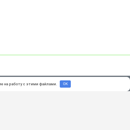
зработка и продвижение:
Lukevium
ие на работу с этими файлами.
OK