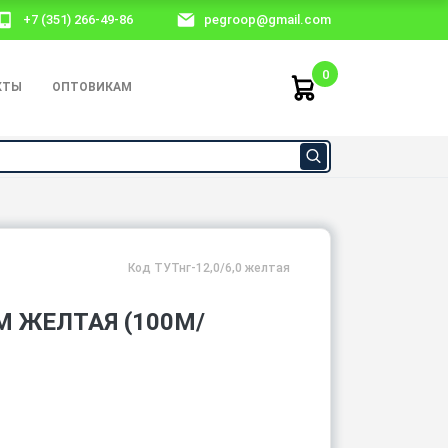
+7 (351) 266-49-86
pegroop@gmail.com
0
КТЫ
ОПТОВИКАМ
Код ТУТнг-12,0/6,0 желтая
М ЖЕЛТАЯ (100М/