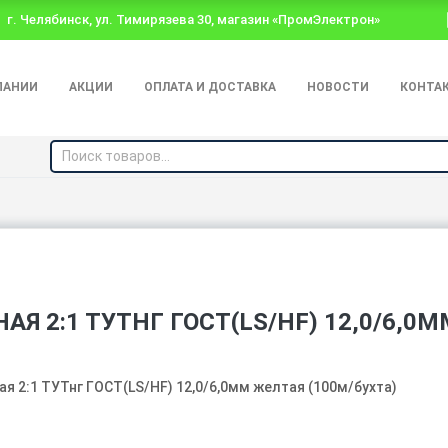
г. Челябинск, ул. Тимирязева 30, магазин «ПромЭлектрон»
ПАНИИ
АКЦИИ
ОПЛАТА И ДОСТАВКА
НОВОСТИ
КОНТА
Я 2:1 ТУТНГ ГОСТ(LS/HF) 12,0/6,0М
я 2:1 ТУТнг ГОСТ(LS/HF) 12,0/6,0мм желтая (100м/бухта)