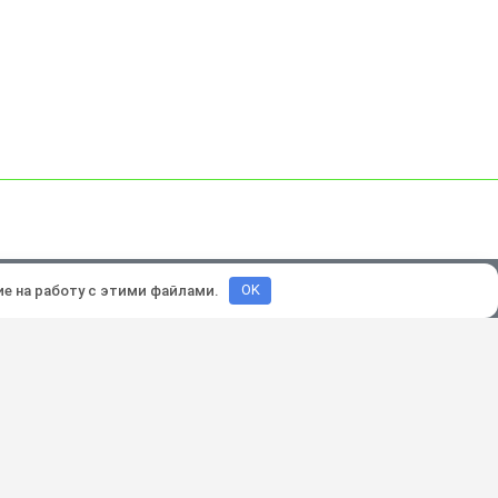
зработка и продвижение:
Lukevium
ие на работу с этими файлами.
OK