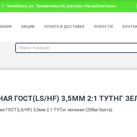
г. Челябинск, ул. Тимирязева 30, магазин «ПромЭлектрон»
ПАНИИ
АКЦИИ
ОПЛАТА И ДОСТАВКА
НОВОСТИ
КОНТА
Я ГОСТ(LS/HF) 3,5ММ 2:1 ТУТНГ ЗЕ
я ГОСТ(LS/HF) 3,5мм 2:1 ТУТнг зеленая (200м/бухта)