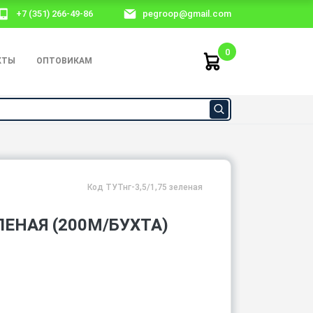
+7 (351) 266-49-86
pegroop@gmail.com
0
КТЫ
ОПТОВИКАМ
Код ТУТнг-3,5/1,75 зеленая
ЛЕНАЯ (200М/БУХТА)