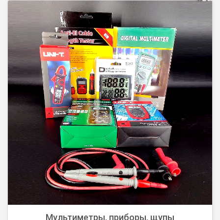
Неодимовые магниты (диск, призма, с отверстиями, с
клеем, поисковые магниты) выполнены из сплава
Неодим-Железо-Бор (NdFeB) N38 , N42, N50, N52. На
магнитах выполнено ...
Мультиметры, приборы, щупы