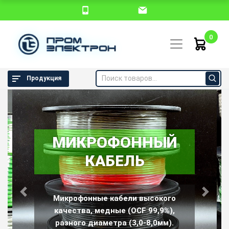
0
Продукция
МИКРОФОННЫЙ
КАБЕЛЬ
Аккумуляторы, батарейки, блоки питания и адаптеры,
зарядные устройства, корпуса и держатели элементов
Previous
Next
Микрофонные кабели высокого
питания
качества, медные (OCF 99,9%),
разного диаметра (3,0-8,0мм).